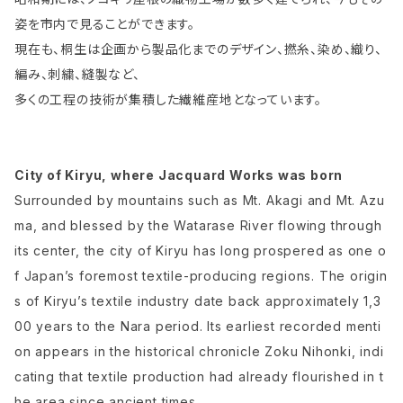
姿を市内で見ることができます。
現在も、桐生は企画から製品化までのデザイン、撚糸、染め、織り、
編み、刺繍、縫製など、
多くの工程の技術が集積した繊維産地となっています。
City of Kiryu, where Jacquard Works was born
Surrounded by mountains such as Mt. Akagi and Mt. Azu
ma, and blessed by the Watarase River flowing through
its center, the city of Kiryu has long prospered as one o
f Japan’s foremost textile-producing regions. The origin
s of Kiryu’s textile industry date back approximately 1,3
00 years to the Nara period. Its earliest recorded menti
on appears in the historical chronicle Zoku Nihonki, indi
cating that textile production had already flourished in t
he area since ancient times.