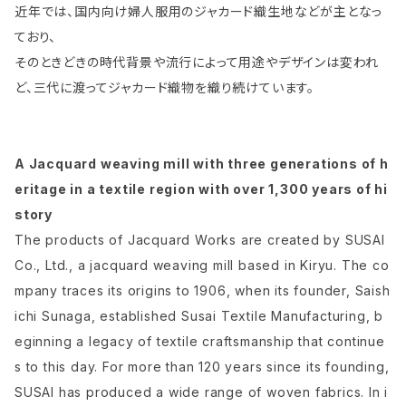
近年では、国内向け婦人服用のジャカード織生地などが主となっ
ており、
そのときどきの時代背景や流行によって用途やデザインは変われ
ど、三代に渡ってジャカード織物を織り続けています。
A Jacquard weaving mill with three generations of h
eritage in a textile region with over 1,300 years of hi
story
The products of Jacquard Works are created by SUSAI
Co., Ltd., a jacquard weaving mill based in Kiryu. The co
mpany traces its origins to 1906, when its founder, Saish
ichi Sunaga, established Susai Textile Manufacturing, b
eginning a legacy of textile craftsmanship that continue
s to this day. For more than 120 years since its founding,
SUSAI has produced a wide range of woven fabrics. In i