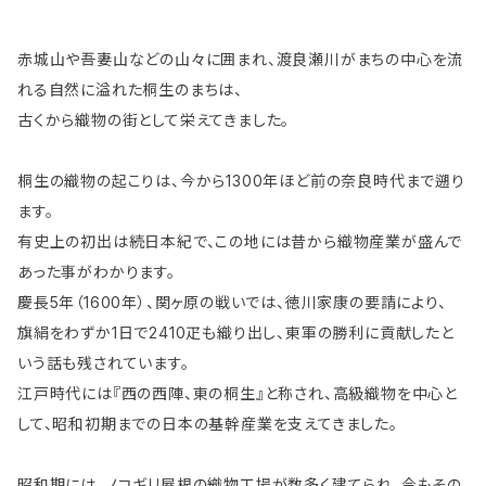
赤城山や吾妻山などの山々に囲まれ、渡良瀬川がまちの中心を流
れる自然に溢れた桐生のまちは、
古くから織物の街として栄えてきました。
桐生の織物の起こりは、今から1300年ほど前の奈良時代まで遡り
ます。
有史上の初出は続日本紀で、この地には昔から織物産業が盛んで
あった事がわかります。
慶長5年（1600年）、関ヶ原の戦いでは、徳川家康の要請により、
旗絹をわずか1日で2410疋も織り出し、東軍の勝利に貢献したと
いう話も残されています。
江戸時代には『西の西陣、東の桐生』と称され、高級織物を中心と
して、昭和初期までの日本の基幹産業を支えてきました。
昭和期には、ノコギリ屋根の織物工場が数多く建てられ、今もその