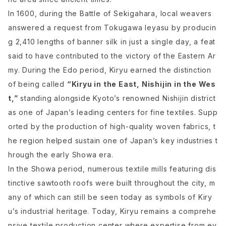
In 1600, during the Battle of Sekigahara, local weavers
answered a request from Tokugawa Ieyasu by producin
g 2,410 lengths of banner silk in just a single day, a feat
said to have contributed to the victory of the Eastern Ar
my. During the Edo period, Kiryu earned the distinction
of being called
“Kiryu in the East, Nishijin in the Wes
t,”
standing alongside Kyoto’s renowned Nishijin district
as one of Japan’s leading centers for fine textiles. Supp
orted by the production of high-quality woven fabrics, t
he region helped sustain one of Japan’s key industries t
hrough the early Showa era.
In the Showa period, numerous textile mills featuring dis
tinctive sawtooth roofs were built throughout the city, m
any of which can still be seen today as symbols of Kiry
u’s industrial heritage. Today, Kiryu remains a comprehe
nsive textile production center where expertise from ev