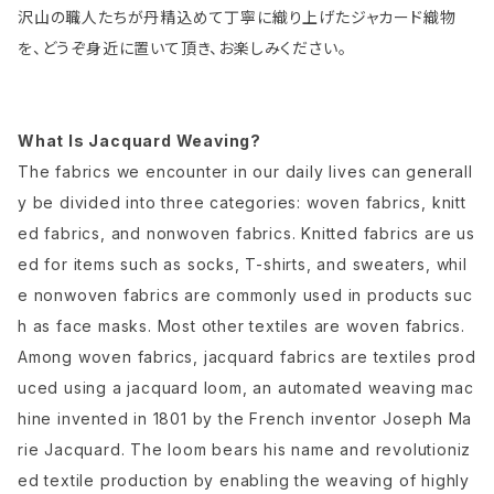
沢山の職人たちが丹精込めて丁寧に織り上げたジャカード織物
を、どうぞ身近に置いて頂き、お楽しみください。
What Is Jacquard Weaving?
The fabrics we encounter in our daily lives can generall
y be divided into three categories: woven fabrics, knitt
ed fabrics, and nonwoven fabrics. Knitted fabrics are us
ed for items such as socks, T-shirts, and sweaters, whil
e nonwoven fabrics are commonly used in products suc
h as face masks. Most other textiles are woven fabrics.
Among woven fabrics, jacquard fabrics are textiles prod
uced using a jacquard loom, an automated weaving mac
hine invented in 1801 by the French inventor Joseph Ma
rie Jacquard. The loom bears his name and revolutioniz
ed textile production by enabling the weaving of highly