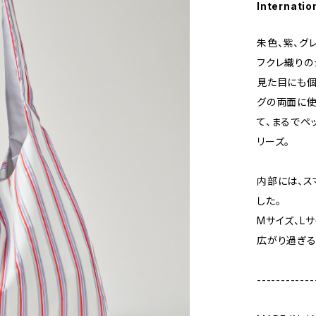
Internatio
朱色、紫、グ
フクレ織りの
見た目にも個
グの両面に使
て、まるでペッ
リーズ。
内部には、ス
した。
Mサイズ、L
広がり過ぎる
------------