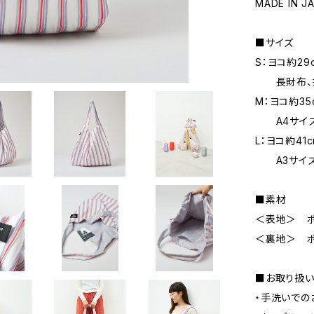
MADE IN J
■サイズ
S：ヨコ約29c
長財布、携
M：ヨコ約35
A4サイズ
L：ヨコ約41c
A3サイズ
■素材
＜表地＞ ポリ
＜裏地＞ ポ
■お取り扱い
・手洗いでの