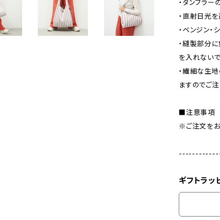
・タンブラー
・直射日光を
・ベンジン・
・縫製部分に
を入れないで
・繊細な生地
ますのでご注
■注意事項
※ご注文をお
------------
ギフトラッ