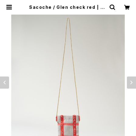
Sacoche / Glen check red | Ja
cquard Works