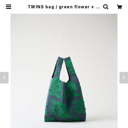
TWINS bag / green flower × bl
ue stripe / S（ポケット付） | Jacq
uard Works