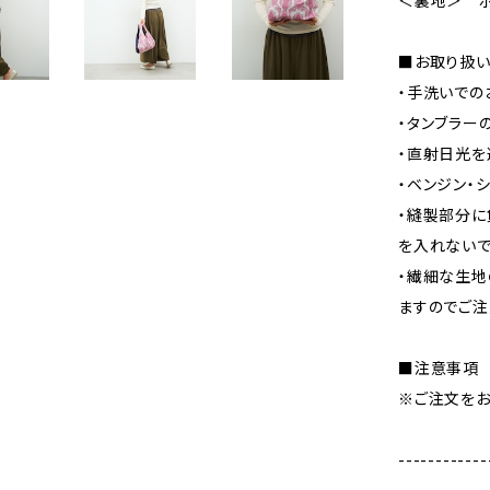
＜裏地＞ ポ
■お取り扱い
・手洗いでの
・タンブラー
・直射日光を
・ベンジン・
・縫製部分に
を入れないで
・繊細な生地
ますのでご注
■注意事項
※ご注文をお
------------