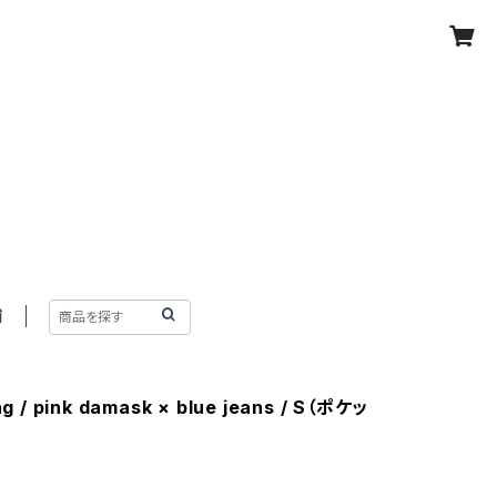
舗
g / pink damask × blue jeans / S（ポケッ