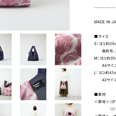
------------
MADE IN J
■サイズ
S：ヨコ約29c
長財布、携
M：ヨコ約35
A4サイズ
L：ヨコ約41c
A3サイズ
■素材
＜表地＞（ダマ
（ジーンズ