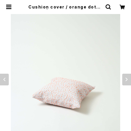
Cushion cover / orange dots /
M | Jacquard Works